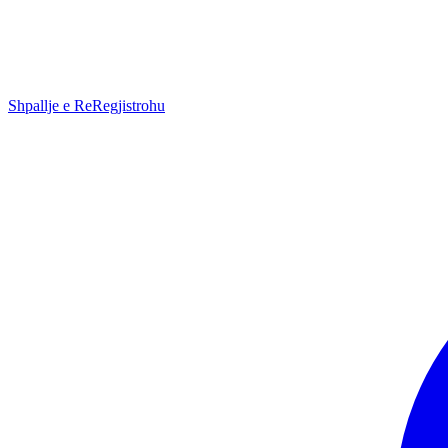
Shpallje e Re
Regjistrohu