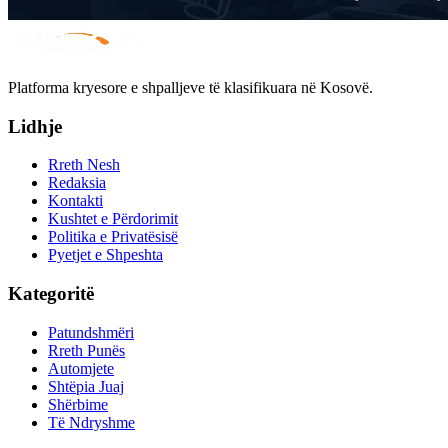
Platforma kryesore e shpalljeve të klasifikuara në Kosovë.
Lidhje
Rreth Nesh
Redaksia
Kontakti
Kushtet e Përdorimit
Politika e Privatësisë
Pyetjet e Shpeshta
Kategoritë
Patundshmëri
Rreth Punës
Automjete
Shtëpia Juaj
Shërbime
Të Ndryshme