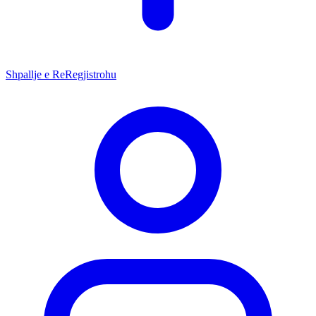
Shpallje e Re
Regjistrohu