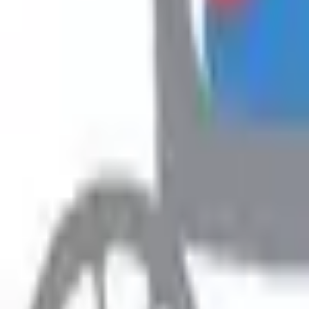
Hyr
Fillimi
›
Rreth Punës
›
Ofroj punë - Kamariere (F)
Rreth Punës
Ofroj punë - Kamariere (F)
Prefero