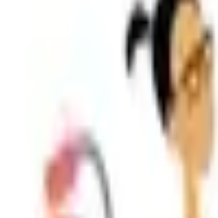
Shpallje e Re
Regjistrohu