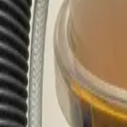
Shpallje e Re
Regjistrohu