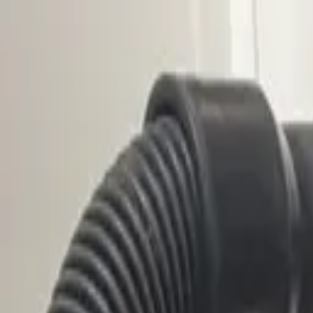
Fillimi
Kategoritë
Blog
Redaksia
Rreth Nesh
Kontakti