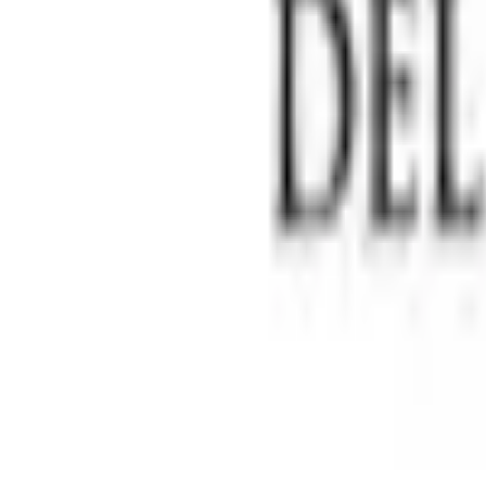
Hyr
Fillimi
›
Rreth Punës
›
Ofroj punë për Guard (Armed) -SHPALLJE
Rreth Punës
Ofroj punë për Guard (Armed
Prefero