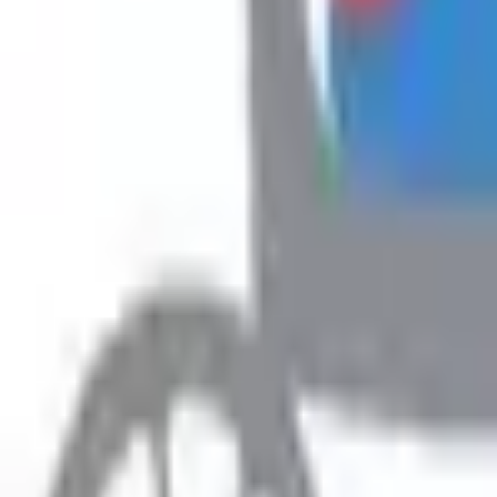
Hyr
Fillimi
›
Rreth Punës
›
Ofroj pune për disa punëtor në Sarand-Shqipëri
Rreth Punës
Ofroj pune për disa punëtor në
Prefero