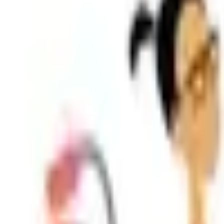
Shpallje e Re
Regjistrohu