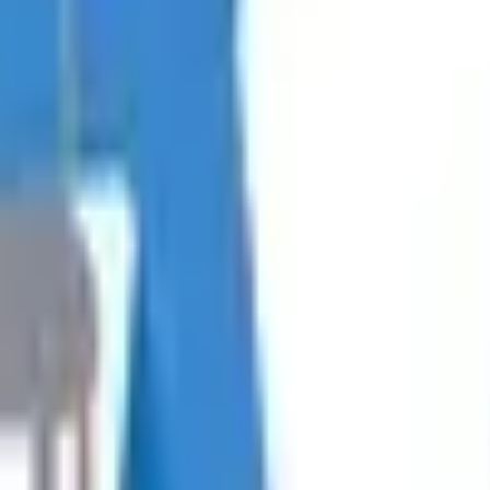
 Sarand-Shqipëri