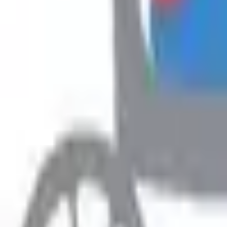
Hyr
Fillimi
›
Rreth Punës
›
Kerkoj pune
Rreth Punës
Kerkoj pune
Prefero