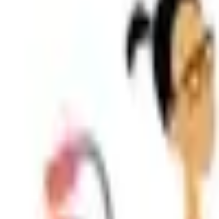
Shpallje e Re
Regjistrohu