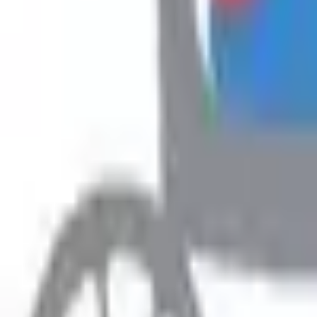
Hyr
Fillimi
›
Rreth Punës
›
Ofroj punë-Pastruese për Banesë (Sipas Nevojës)
Rreth Punës
Ofroj punë-Pastruese për Banesë
35 €
Prefero