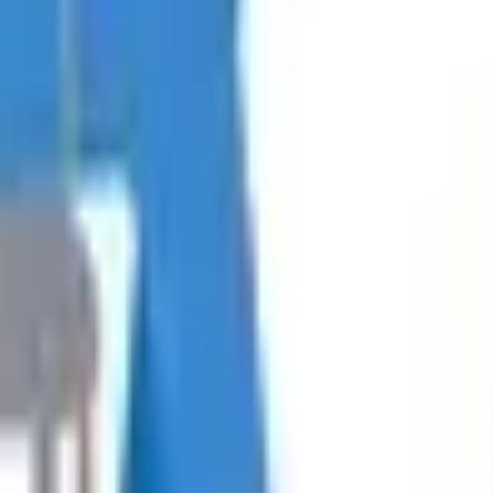
 (Sipas Nevojës)