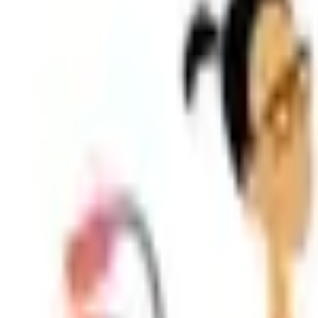
Shpallje e Re
Regjistrohu