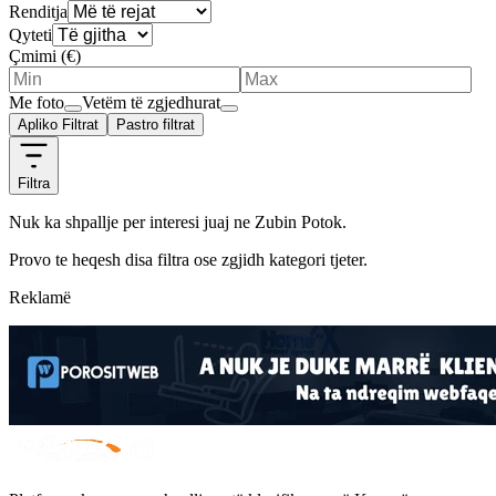
Renditja
Qyteti
Çmimi (€)
Me foto
Vetëm të zgjedhurat
Apliko Filtrat
Pastro filtrat
Filtra
Nuk ka shpallje per
interesi juaj
ne
Zubin Potok
.
Provo te heqesh disa filtra ose zgjidh kategori tjeter.
Reklamë