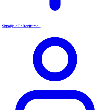
Shpallje e Re
Regjistrohu