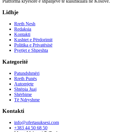
Platforma kryesore e shpalljeve të klasifikuara në Kosovë.
Lidhje
Rreth Nesh
Redaksia
Kontakti
Kushtet e Përdorimit
Politika e Privatësisë
Pyetjet e Shpeshta
Kategoritë
Patundshmëri
Rreth Punës
Automjete
Shtëpia Juaj
Shërbime
Të Ndryshme
Kontakti
info@ofertasuksesi.com
+383 44 50 68 50