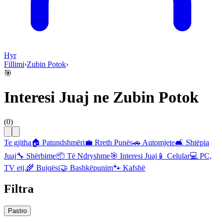
Hyr
Fillimi
›
Zubin Potok
›
🎯
Interesi Juaj
ne
Zubin Potok
(
0
)
Te gjitha
🏠
Patundshmëri
💼
Rreth Punës
🚗
Automjete
🛋️
Shtëpia
Juaj
🔧
Shërbime
📦
Të Ndryshme
🎯
Interesi Juaj
📱
Celular
💻
PC,
TV etj.
🌾
Bujqësi
🤝
Bashkëpunim
🐾
Kafshë
Filtra
Pastro