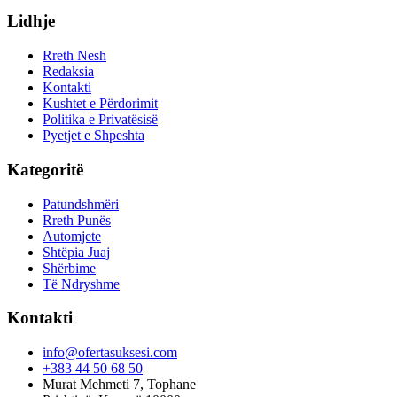
Lidhje
Rreth Nesh
Redaksia
Kontakti
Kushtet e Përdorimit
Politika e Privatësisë
Pyetjet e Shpeshta
Kategoritë
Patundshmëri
Rreth Punës
Automjete
Shtëpia Juaj
Shërbime
Të Ndryshme
Kontakti
info@ofertasuksesi.com
+383 44 50 68 50
Murat Mehmeti 7, Tophane