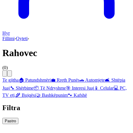
Hyr
Fillimi
›
Qyteti
›
Rahovec
(
0
)
Te gjitha
🏠
Patundshmëri
💼
Rreth Punës
🚗
Automjete
🛋️
Shtëpia
Juaj
🔧
Shërbime
📦
Të Ndryshme
🎯
Interesi Juaj
📱
Celular
💻
PC,
TV etj.
🌾
Bujqësi
🤝
Bashkëpunim
🐾
Kafshë
Filtra
Pastro