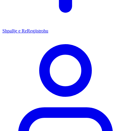
Shpallje e Re
Regjistrohu