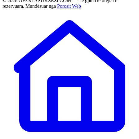
©
2026
OFERTASUKSESI.COM — Të gjitha të drejtat e
rezervuara. Mundësuar nga
Porosit Web