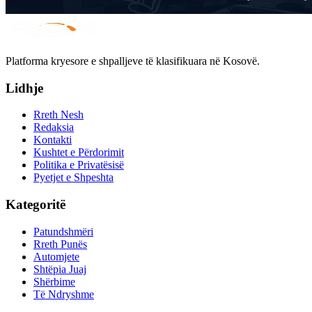
Platforma kryesore e shpalljeve të klasifikuara në Kosovë.
Lidhje
Rreth Nesh
Redaksia
Kontakti
Kushtet e Përdorimit
Politika e Privatësisë
Pyetjet e Shpeshta
Kategoritë
Patundshmëri
Rreth Punës
Automjete
Shtëpia Juaj
Shërbime
Të Ndryshme