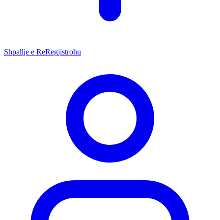
Shpallje e Re
Regjistrohu