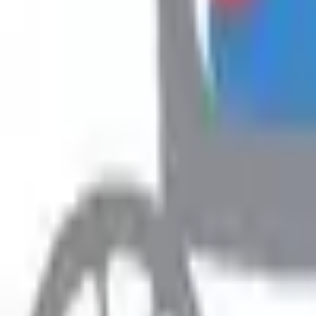
Hyr
Fillimi
›
Rreth Punës
›
Ofroj punë për Shofer Kamioni-Kategoria C
Rreth Punës
Ofroj punë për Shofer Kamioni
Prefero