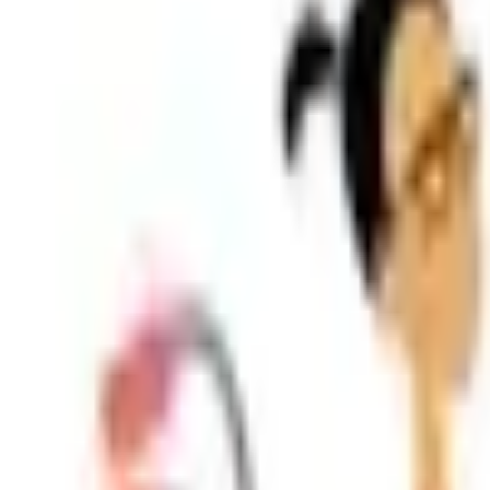
Shpallje e Re
Regjistrohu