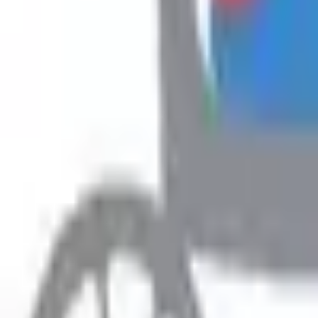
Hyr
Fillimi
›
Rreth Punës
›
Ofroj pune per mirembajtese
Rreth Punës
Ofroj pune per mirembajtese
Prefero