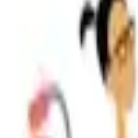
Shpallje e Re
Regjistrohu