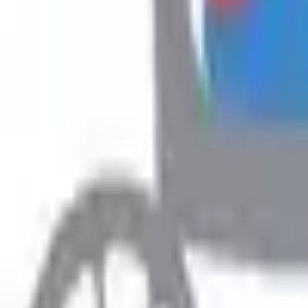
Hyr
Fillimi
›
Rreth Punës
›
Ofroj pune per kamarier
Rreth Punës
Ofroj pune per kamarier
Prefero