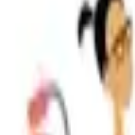
Shpallje e Re
Regjistrohu