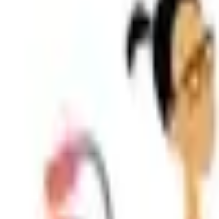
Shpallje e Re
Regjistrohu