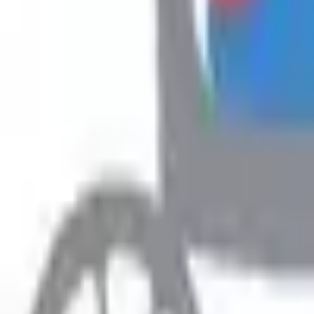
Hyr
Fillimi
›
Rreth Punës
›
Ofroj punë për disa punëtore
Rreth Punës
Ofroj punë për disa punëtore
Prefero