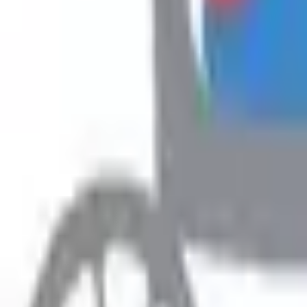
Hyr
Fillimi
›
Rreth Punës
›
Ofroj pune - DEPOPIST
Rreth Punës
Ofroj pune - DEPOPIST
Prefero