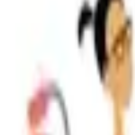
Shpallje e Re
Regjistrohu