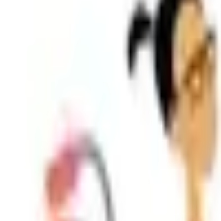
Shpallje e Re
Regjistrohu