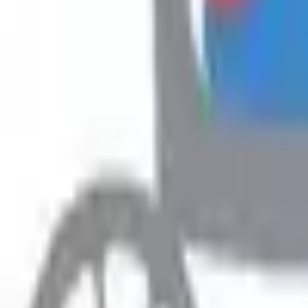
Hyr
Fillimi
›
Rreth Punës
›
Ofroj pune
Rreth Punës
Ofroj pune
Prefero