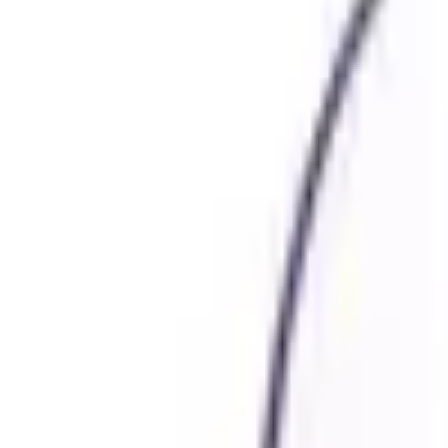
Shpallje e Re
Regjistrohu