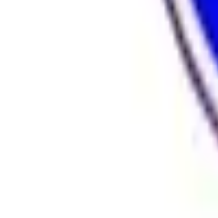
Hyr
Fillimi
›
Rreth Punës
›
Kerkoj pune
Rreth Punës
Kerkoj pune
Prefero