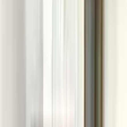
34
1 ditë më parë
Jap me qira banesen 80m2 kati i -VII-/Prishtine
350 €