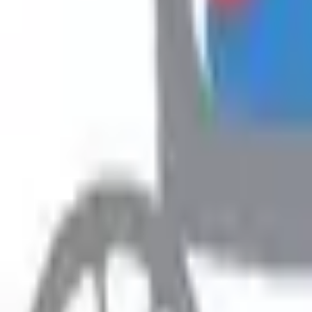
Hyr
Fillimi
›
Rreth Punës
›
Kerkoj pune
Rreth Punës
Kerkoj pune
Prefero