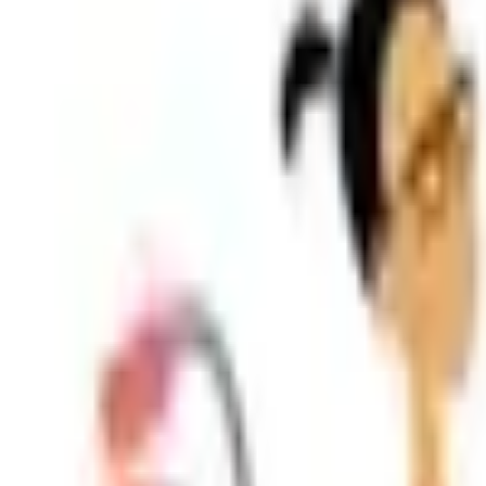
Shpallje e Re
Regjistrohu