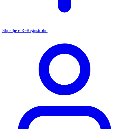
Shpallje e Re
Regjistrohu