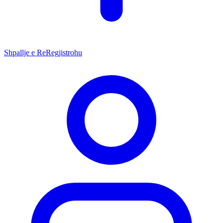
Shpallje e Re
Regjistrohu