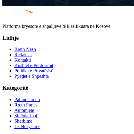
Platforma kryesore e shpalljeve të klasifikuara në Kosovë.
Lidhje
Rreth Nesh
Redaksia
Kontakti
Kushtet e Përdorimit
Politika e Privatësisë
Pyetjet e Shpeshta
Kategoritë
Patundshmëri
Rreth Punës
Automjete
Shtëpia Juaj
Shërbime
Të Ndryshme